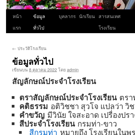
ข้าม
หน้า
ข้อมูล
บุคลากร
นักเรียน
สารสนเทศ
ไป
แรก
ทั่วไป
โรงเรียน
ยัง
←
ประวัติโรงเรียน
เนื้อหา
ข้อมูลทั่วไป
เขียนบน
8 ตุลาคม 2022
โดย
admin
สัญลักษณ์ประจำโรงเรียน
ตราสัญลักษณ์ประจำโรงเรียน
ตราพ
คติธรรม
อติวิชชา สุวโจ แปลว่า วิช
คำขวัญ
มีวินัย ใจสะอาด เปรื่องปรา
สีประจำโรงเรียน
กรมท่า-ขาว
สีกรมท่า
หมายถึง โรงเรียนในพร