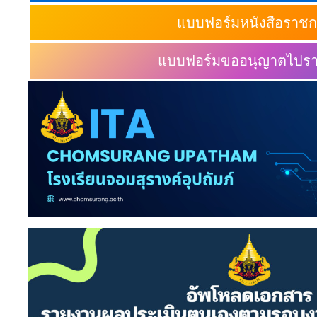
แบบฟอร์มหนังสือราช
แบบฟอร์มขออนุญาตไปร