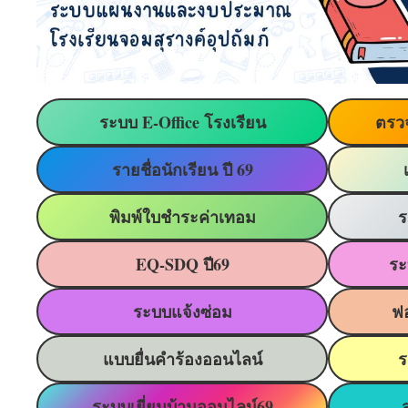
ระบบ E-Office โรงเรียน
ตรว
รายชื่อนักเรียน ปี 69
พิมพ์ใบชำระค่าเทอม
ร
EQ-SDQ ปี69
ระ
ระบบแจ้งซ่อม
ฟอ
แบบยื่นคำร้องออนไลน์
ร
ระบบเยี่ยมบ้านออนไลน์6
9