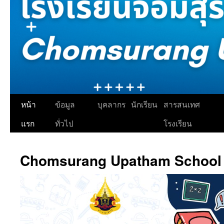
ข้าม
หน้า
ข้อมูล
บุคลากร
นักเรียน
สารสนเทศ
ไป
แรก
ทั่วไป
โรงเรียน
ยัง
Chomsurang Upatham School
เนื้อหา