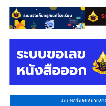
แบบฟอร์มจดหมายลาค