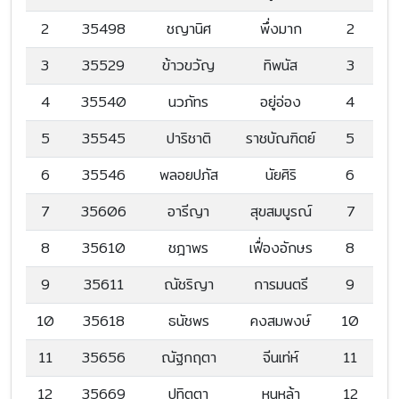
2
35498
ชญานิศ
พึ่งมาก
2
3
35529
ข้าวขวัญ
ทิพนัส
3
4
35540
นวภัทร
อยู่อ่อง
4
5
35545
ปาริชาติ
ราชบัณฑิตย์
5
6
35546
พลอยปภัส
นัยศิริ
6
7
35606
อารีญา
สุขสมบูรณ์
7
8
35610
ชฎาพร
เฟื่องอักษร
8
9
35611
ณัชริญา
การมนตรี
9
10
35618
ธนัชพร
คงสมพงษ์
10
11
35656
ณัฐกฤตา
จีนเท่ห์
11
12
35669
ปทิตตา
หนูหล้า
12