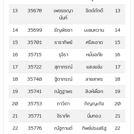
13
35678
เพชรชญา
จิตต์ภักดี
13
นันท์
14
35699
ธัญพิชชา
มะยมหวาน
14
15
35701
ธาราทิพย์
ศรีสะอาด
15
16
35715
รุจิรา
หมั่นอภัย
16
17
35722
สุภาภรณ์
แสงแจ่ม
17
18
35740
ฐิตาภรณ์
ลายสาคร
18
19
35741
ณัฏฐาพร
สิงห์เผือก
19
20
35753
ภาวิตา
ภิญญะกิจ
20
21
35771
จิราภัค
นิ่มทอง
21
22
35776
ณัฐกานต์
ทิพย์ประเสริฐ
22