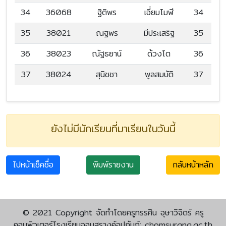
34
36068
ฐิติพร
เอี่ยมโมฬี
34
35
38021
ณฐพร
มีประเสริฐ
35
36
38023
ณัฐธยาน์
ด้วงโต
36
37
38024
สุนิชชา
พูลสมบัติ
37
ยังไม่มีนักเรียนที่มาเรียนในวันนี้
ไปหน้าเช็คชื่อ
พิมพ์รายงาน
กลับหน้าหลัก
© 2021 Copyright จัดทำโดยครูทรรศิน อุษาวิจิตร์ ครู
คอมพิวเตอร์โรงเรียนจอมสุรางค์อุปถัมภ์:
chomsurang.ac.th