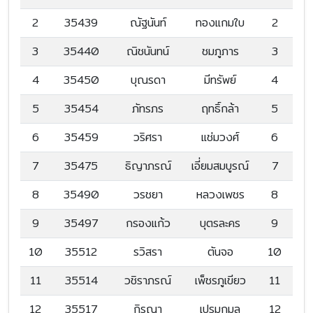
2
35439
ณัฐนันท์
ทองแกมใบ
2
3
35440
ณิชนันทน์
ชมภูภาร
3
4
35450
บุณรดา
มีทรัพย์
4
5
35454
ภัทรภร
ฤทธิ์กล้า
5
6
35459
วริศรา
แช่มวงศ์
6
7
35475
ธิญาภรณ์
เอี่ยมสมบูรณ์
7
8
35490
วรชยา
หลวงเพชร
8
9
35497
กรองแก้ว
บุตรละคร
9
10
35512
รวิสรา
ตันจอ
10
11
35514
วชิราภรณ์
เพ็ชรภูเขียว
11
12
35517
กิรณา
เปรมกมล
12