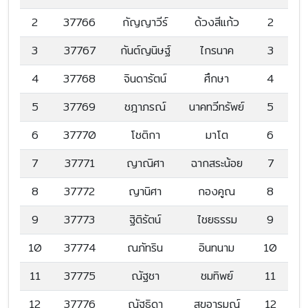
2
37766
กัญญาวีร์
ด้วงสีแก้ว
2
3
37767
กันต์ญนิษฐ์
ไกรนาค
3
4
37768
จินดารัตน์
ศึกษา
4
5
37769
ชฎาภรณ์
นาคทวีทรัพย์
5
6
37770
โชติกา
มาโต
6
7
37771
ญาณิศา
ฉากสระน้อย
7
8
37772
ญานิศา
กองคูณ
8
9
37773
ฐิติรัตน์
ไชยธรรม
9
10
37774
ณภัทริน
อินทนาม
10
11
37775
ณัฐชา
ชมทิพย์
11
12
37776
ณัฐธิดา
สุขอารมณ์
12