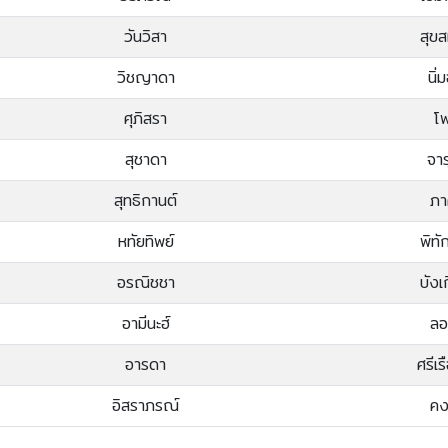
วันวิสา
สุขส
วิชญาดา
นิ่
ศุภิสรา
โพ
สุชาดา
จาร
สุทธิกานต์
ภา
หทัยทิพย์
พิทั
อรณิชชา
บังเ
อามีนะฮ์
ลอ
อารดา
ศรีเ
อิสราภรณ์
คง