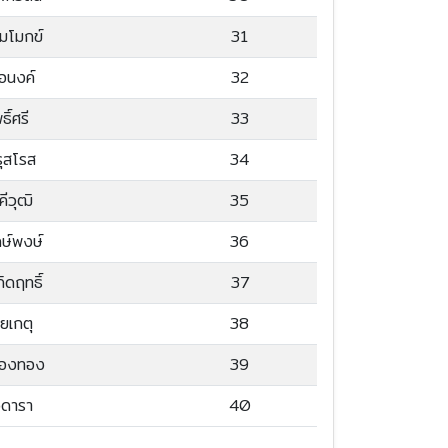
มโมกข์
31
มอนงค์
32
ธิ์ศรี
33
ุสโรส
34
คีวุฒิ
35
กษ์พงษ์
36
กิดฤทธิ์
37
ยเกตุ
38
รืองทอง
39
ดารา
40