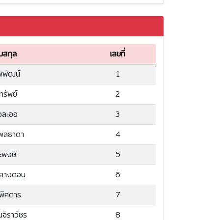
มสกุล
เลขที่
พิพัฒน์
1
ทรัพย์
2
จละออ
3
พลธาดา
4
ะพงษ์
5
กลางดอน
6
พิศดาร
7
นจิราวัชร
8