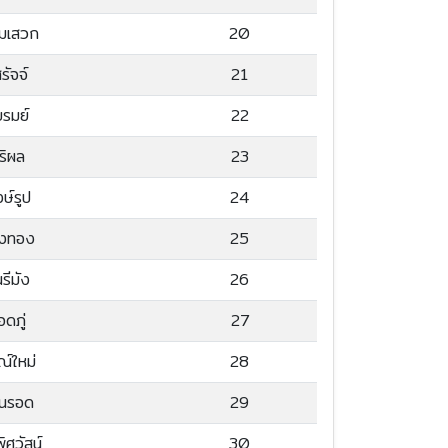
ยมเสวก
20
รัจจ์
21
รมย์
22
ิริผล
23
ษ์รูป
24
งทอง
25
นรีมัง
26
อดภู่
27
์ใหม่
28
อนรอด
29
ิศวัสน์
30