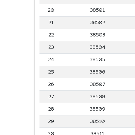
20
38501
21
38502
22
38503
23
38504
24
38505
25
38506
26
38507
27
38508
28
38509
29
38510
30
38511