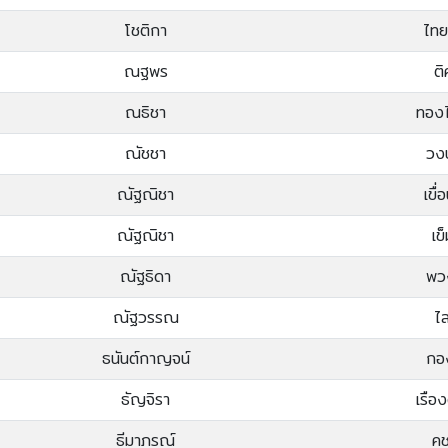
โชติกา
ไทย
ณฐพร
ติ
ณธิชา
ทองไ
ณัชชา
วง
ณัฐณิชา
เขื่
ณัฐณิชา
เข
ณัฐธิดา
พว
ณัฐวรรณ
ไ
ธนันต์กาญจน์
กอง
ธัญจิรา
เรือ
ธีมาภรณ์
คช