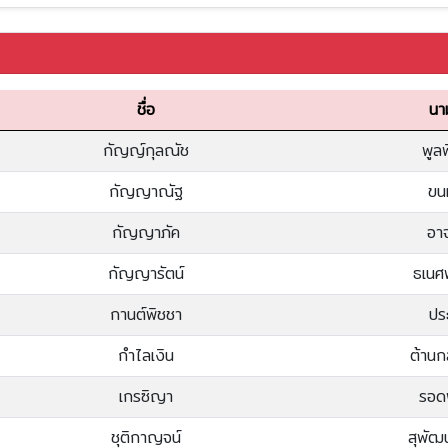
ชื่อ
นา
กัญญ์กุลณัช
พูล
กัญญาณัฐ
ขน
กัญญาภัค
อา
กัญญารัตน์
ธเนศ
กานต์พิชชา
ปร
กำไลเงิน
ต้าน
เกรซิญา
รอด
ชุติกาญจน์
สุพัฒ