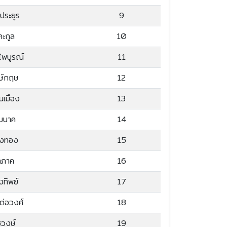
ประยูร
9
คะกูล
10
พบูรณ์
11
ษ์กฤษ
12
อนเมือง
13
็มนาค
14
งทอง
15
ลภาค
16
ทิพย์
17
งต่อวงศ์
18
วงษ์
19