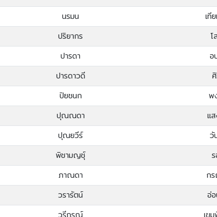
นรมน
เที
ปริยากร
โส
ปารดา
อบ
ปารดาวดี
ศ
ปิยชนก
พง
ปุณณดา
แส
ปุณยวีร์
วั
พิชามญชุ์
ร
ภาณดา
กรณ
วรารัตน์
อ่
วรีภรณ์
เขมพ