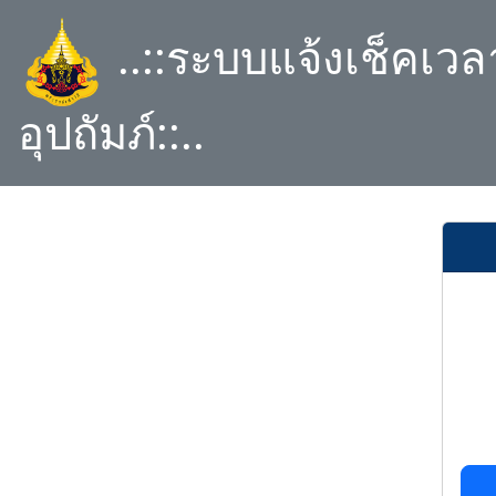
..::ระบบแจ้งเช็คเว
อุปถัมภ์::..