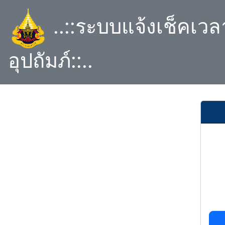
..::ระบบแจ้งเช็คเว
อุปถัมภ์::..