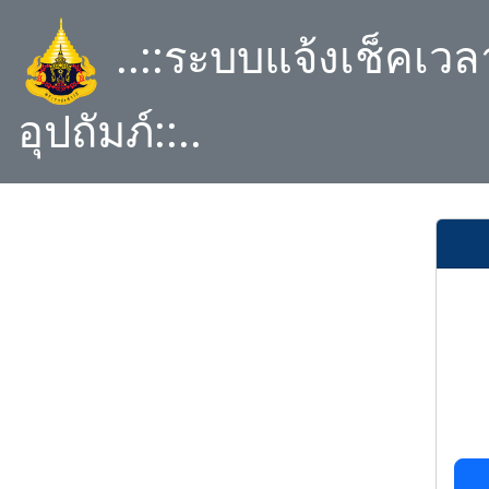
..::ระบบแจ้งเช็คเว
อุปถัมภ์::..