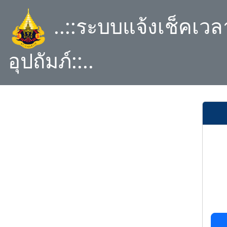
..::ระบบแจ้งเช็คเว
อุปถัมภ์::..