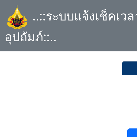
..::ระบบแจ้งเช็คเว
อุปถัมภ์::..