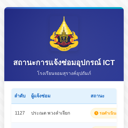
สถานะการแจ้งซ่อมอุปกรณ์ ICT
โรงเรียนจอมสุรางค์อุปถัมภ์
ลำดับ
ผู้แจ้งซ่อม
สถานะ
1127
ประณต พวงลำเจียก
รอดำเนินการ