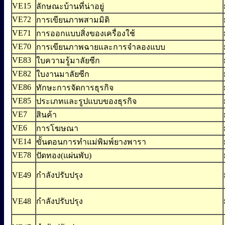
VE15
ลักษณะบ้านที่น่าอยู่
VE72
การเขียนภาพสามมิติ
VE71
การออกแบบสิ่งของเครื่องใช้
VE70
การเขียนภาพฉายและการจำลองแบบ
VE83
ใบความรู้มาลัยซีก
VE82
ใบงานมาลัยซีก
VE86
ทักษะการจัดการธุรกิจ
VE85
ประเภทและรูปแบบของธุรกิจ
VE7
สินค้า
VE6
การโฆษณา
VE14
ขั้นตอนการทำแม่พิมพ์ยางพารา
VE78
ปัดทอง(แผ่นพับ)
VE49
กำลังปรับปรุง
VE48
กำลังปรับปรุง