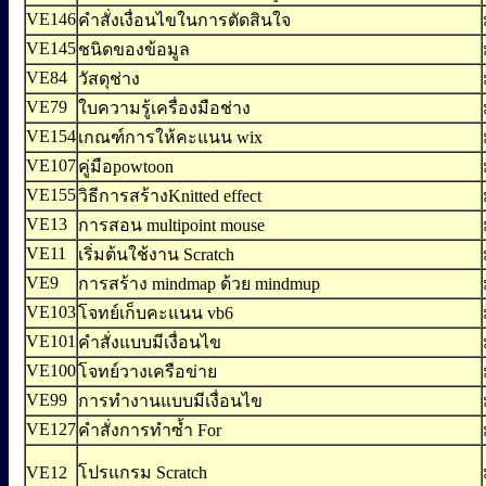
VE146
คำสั่งเงื่อนไขในการตัดสินใจ
VE145
ชนิดของข้อมูล
VE84
วัสดุช่าง
VE79
ใบความรู้เครื่องมือช่าง
VE154
เกณฑ์การให้คะแนน wix
VE107
คู่มือpowtoon
VE155
วิธีการสร้างKnitted effect
VE13
การสอน multipoint mouse
VE11
เริ่มต้นใช้งาน Scratch
VE9
การสร้าง mindmap ด้วย mindmup
VE103
โจทย์เก็บคะแนน vb6
VE101
คำสั่งแบบมีเงื่อนไข
VE100
โจทย์วางเครือข่าย
VE99
การทำงานแบบมีเงื่อนไข
VE127
คำสั่งการทำซ้ำ For
VE12
โปรแกรม Scratch