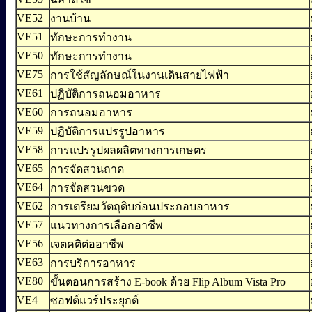
VE52
งานบ้าน
VE51
ทักษะการทำงาน
VE50
ทักษะการทำงาน
VE75
การใช้สัญลักษณ์ในงานเดินสายไฟฟ้า
VE61
ปฏิบัติการถนอมอาหาร
VE60
การถนอมอาหาร
VE59
ปฏิบัติการแปรรูปอาหาร
VE58
การแปรรูปผลผลิตทางการเกษตร
VE65
การจัดสวนถาด
VE64
การจัดสวนขวด
VE62
การเตรียมวัตถุดิบก่อนประกอบอาหาร
VE57
แนวทางการเลือกอาชีพ
VE56
เจตคติต่ออาชีพ
VE63
การบริการอาหาร
VE80
ขั้นตอนการสร้าง E-book ด้วย Flip Album Vista Pro
VE4
ซอฟต์แวร์ประยุกต์