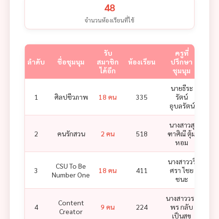
48
จำนวนห้องเรียนที่ใช้
รับ
ครูที่
ลำดับ
ชื่อชุมนุม
สมาชิก
ห้องเรียน
ปรึกษา
ครูผู
ได้อีก
ชุมนุม
นายธีระ
1
ศิลปชีวภาพ
18 คน
335
รัตน์
อุบลรัตน์
นางสาวสุ
น
2
คนรักสวน
2 คน
518
ฑาศิณี ตุ้ม
อุษณี
หอม
นางสาววริ
น
CSU To Be
3
18 คน
411
ศรา ไชย
ผ่
Number One
ชนะ
ปั้น
นางสาววรา
นา
Content
4
9 คน
224
พร กลับ
นิภา
Creator
เป็นสุข