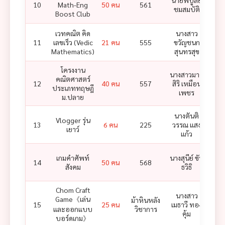
นายพิบูลย์
นายส
10
Math-Eng
50 คน
561
ชมสมบัติ
น้
Boost Club
เวทคณิต คิด
นางสาว
นางน
11
เลขเร็ว (Vedic
21 คน
555
ขวัญชนก
ส
Mathematics)
สุนทรสุข
โครงงาน
นางสาวมาศ
นาง
คณิตศาสตร์
12
40 คน
557
สิริ เหมือน
ศิริ
ประเภททฤษฎี
เพชร
ม.ปลาย
นางตันติ
Vlogger รุ่น
13
6 คน
225
วรรณ แสง
เยาว์
แก้ว
เกมคำศัพท์
นางสุนีย์ ขัน
นางส
14
50 คน
568
สังคม
ธวิธิ
รา ส
Chom Craft
นางสาว
Game《เล่น
ม้าหินหลัง
15
25 คน
เมธาวี ทอง
และออกแบบ
วิชาการ
คุ้ม
บอร์ดเกม》