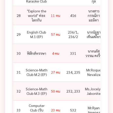
Karaoke Club
กุล
"Explore the
นางสาว
นางส
28
world" ท่อง
11 คน
416
กรรณิกา
เจนใ
โลกกัน
มะลิดา
นิกาน
English Club
236/1,
นางนัฏฐา
นาง
29
57 คน
M.1 (EP)
236/2
เซ็นเสถียร
ศรา 
นางนภัส
30
ฟิสิกส์หรรษา
4 คน
331
วรรณ คงรื่น
Science-Math
Mr.Roque
31
27 คน
234, 235
Mr.R
Club M.2 (EP)
Nevaliza
Science-Math
Ms.Jocelyn
Mr.
32
50 คน
232, 233
Club M.3 (EP)
Jabonite
Be
Computer
Mr.Ryan
33
Club (รับ
23 คน
532
Jimenez