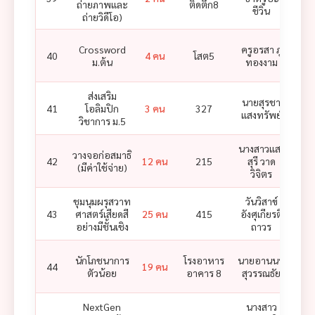
ถ่ายภาพและ
ติดตึก8
ซ
ชีวิน
ถ่ายวิดีโอ)
Crossword
ครูอรสา ภู่
40
4 คน
โสต5
ม.ต้น
ทองงาม
ส่งเสริม
นายสุรชา
นาง
41
โอลิมปิก
3 คน
327
แสงทรัพย์
ชนัน
วิชาการ ม.5
นางสาวแสง
วางจอก่อสมาธิ
นาง
42
12 คน
215
สุรี วาด
(มีค่าใช้จ่าย)
แจ้
วิจิตร
ชุมนุมผรุสวาท
วันวิสาข์
43
ศาสตร์เสียดสี
25 คน
415
อังศุเกียรติ
อย่างมีชั้นเชิง
ถาวร
นักโภชนาการ
โรงอาหาร
นายอานนท์
44
19 คน
ตัวน้อย
อาคาร 8
สุวรรณธัย
NextGen
นางสาว