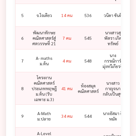
Rus
5
จ.ใจเดียว
14 คน
536
วนิดา ขันติ
Chai
พัฒนาทักษะ
นางสาวสุ
6
คณิตศาสตร์สู่
7 คน
545
พัตรา เกิด
ศตวรรษที่ 21
ทรัพย์
นาง
A- maths
นาง
7
4 คน
548
กรรณิการ์
ม.ต้น
วดี 
มุ่งทวีเกียรติ
โครงงาน
คณิตศาสตร์
นางสาว
น
ห้องสมุด
8
ประเภททฤษฎี
41 คน
กาญจนา
เบ
คณิตศาสตร์
ม.ต้น (รับ
กลับเป็นสุข
กล
เฉพาะ ม.3)
A-Math
นางอัสมา ดี
นางส
9
34 คน
544
ม.ปลาย
หมัด
กร
A-Level