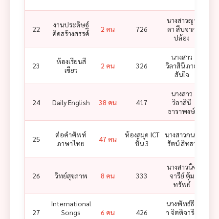
นางสาวญา
งานประดิษฐ์
22
2 คน
726
ดา สืบจาก
คิดสร้างสรรค์
ปล้อง
นางสาว
ห้องเรียนสี
นางส
23
2 คน
326
วิลาสินี ภาย
เขียว
สุ
สันใจ
นางสาว
นางส
24
Daily English
38 คน
417
วิลาสินี
สร
ธาราพงษ์
นาง
ต่อคำศัพท์
ห้องสมุด ICT
นางสาวกนก
25
47 คน
วรร
ภาษาไทย
ชั้น 3
รัตน์ สิทธา
นางสาวนิจ
26
วิทย์สุขภาพ
8 คน
333
จารีย์ ตุ้ม
ทรัพย์
International
นางพัทธ์ธีร
นางส
27
Songs
6 คน
426
า จิตติจารีย์
ร