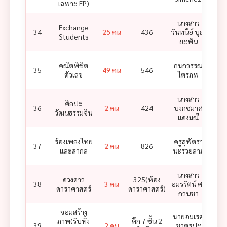
เฉพาะ EP)
นางสาว
Exchange
34
25 คน
436
วันทนีย์ บุญ
Students
ยะพัน
คณิตพิชิต
กนกวรรณ
นาริ
35
49 คน
546
ตัวเลข
ไตรภพ
นางสาว
นางส
ศิลปะ
36
2 คน
424
บงกชมาศ
นท
วัฒนธรรมจีน
แดงมณี
ป
ร้องเพลงไทย
ครูสุพัตรา
ครู
37
2 คน
826
และสากล
นะรวยลาภ
ย
นางสาว
ดวงดาว
325(ห้อง
38
3 คน
อมรรัตน์ ศรี
ดาราศาสตร์
ดาราศาสตร์)
กวนชา
จอมสร้าง
นายอมเรศ
ภาพ(รับทั้ง
ตึก 7 ชั้น 2
นายภ
39
2 คน
ชาตรูปะ