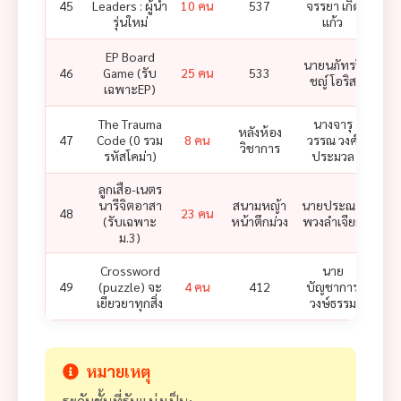
45
Leaders : ผู้นำ
10 คน
537
จรรยา เกิด
รุ่นใหม่
แก้ว
EP Board
นายนภัทรวิ
46
Game (รับ
25 คน
533
ชญ์ โอริส
เฉพาะEP)
The Trauma
นางจารุ
หลังห้อง
นาง
47
Code (0 รวม
8 คน
วรรณ วงศ์
วิชาการ
ศ ฟ
รหัสโคม่า)
ประมวล
ลูกเสือ-เนตร
นารีจิตอาสา
สนามหญ้า
นายประณต
48
23 คน
(รับเฉพาะ
หน้าตึกม่วง
พวงลำเจียก
ม.3)
Crossword
นาย
49
(puzzle) จะ
4 คน
412
บัญชาการ
เยียวยาทุกสิ่ง
วงษ์ธรรม
หมายเหตุ