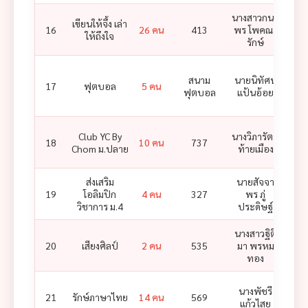
นางสาวกนก
เขียนให้จึ้ง เล่า
นางส
16
26 คน
413
พร โพคณา
ให้ถึงใจ
พรร
รักษ์
นาย
สนาม
นายนิทัศน์
บุญ
17
ฟุตบอล
5 คน
ฟุตบอล
แป้นอ้อย
คมสัน
Club YC By
นางวิภารัตน์
นางส
18
10 คน
737
Chom ม.ปลาย
ท้ายเมือง
ภัทร
ส่งเสริม
นายสัจจา
นายภู
19
โอลิมปิก
4 คน
327
พร ภู่
ลิง
วิชาการ ม.4
ประดิษฐ์
นางสาวฐิติ
20
เสียงศิลป์
2 คน
535
มา พรหม
ทอง
นางพัชรี
21
รักษ์ภาษาไทย
14 คน
569
แก้วไสย